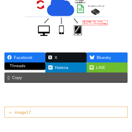
Facebook
X
Bluesky
Threads
Hatena
LINE
Copy
image17